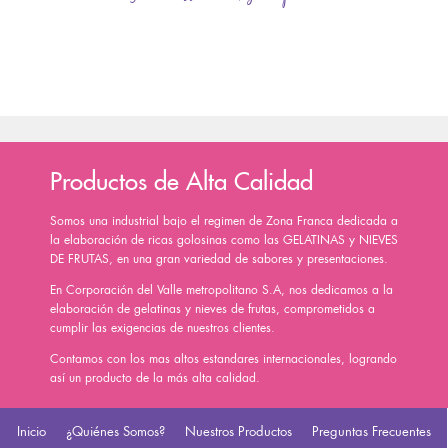
Productos de Alta Calidad
Somos una industrial bajo el regimen de Zona Franca dedicada a
la elaboración de ricas golosinas como las GELATINAS y NIEVES
DE FRUTAS, en una gran variedad de sabores y presentaciones.
En Corporación del Valle metropolitano S.A, nos dedicamos a la
elaboración de gelatinas y nieves de frutas, comprometidos a
cumplir las exigencias de nuestros clientes.
Contamos con los mas altos estandares internacionales, logrando
así un producto de la más alta calidad.
Inicio
¿Quiénes Somos?
Nuestros Productos
Preguntas Frecuentes