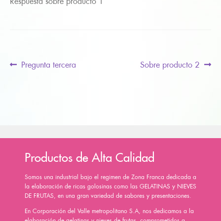
Respuesta sobre producto 1
Navegación
Previous
Next
Pregunta tercera
Sobre producto 2
post:
post:
de
entradas
Productos de Alta Calidad
Somos una industrial bajo el regimen de Zona Franca dedicada a
la elaboración de ricas golosinas como las GELATINAS y NIEVES
DE FRUTAS, en una gran variedad de sabores y presentaciones.
En Corporación del Valle metropolitano S.A, nos dedicamos a la
elaboración de gelatinas y nieves de frutas, comprometidos a